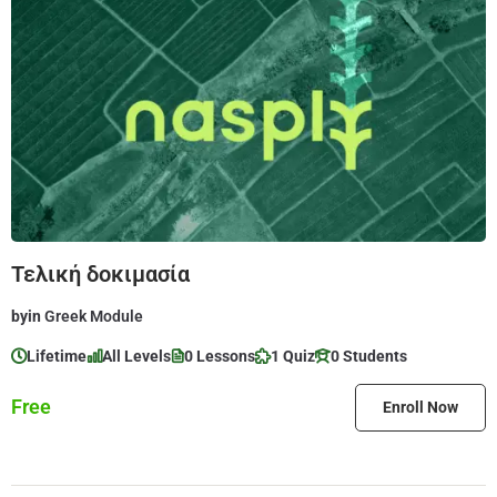
Τελική δοκιμασία
by
in
Greek Module
Lifetime
All Levels
0 Lessons
1 Quiz
0 Students
Free
Enroll Now