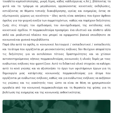
τουαλέτα κομποστοποίησης, μικρή λίμνη, κάδος καλλιέργειας κ.λπ.), βλέποντας τα
φυτά και τα τρόφιμα να μεγαλώνουν, οργανώνοντας κοινοτικές εκδηλώσεις,
εστιάζοντας σε θέματα τοπικής διακυβέρνησης, υγείας και ευημερίας, όντας σε
εξωτερικούς χώρους ως κοινότητα – όλες αυτές είναι ασκήσεις που έχουν άφθονο
όφελος για την ψυχική ευεξία των συμμετεχόντων, καθώς και παρέχουν δεξιότητες
ζωής στις πτυχές του σχεδιασμού, του συν-σχεδιασμού, της εκτέλεσης ενός
κοινοτικού σχεδίου. Η περμακουλτούρα προσφέρει ένα ολιστικό και σύνθετο αλλά
απλό και ρεαλιστικό πλαίσιο που μπορεί να εφαρμοστεί βασικά οπουδήποτε σε
κοινωνικά και φυσικά περιβάλλοντα.
Παρά όλα αυτά τα οφέλη, οι κοινωνικοί λειτουργοί / εκπαιδευτικοί / εκπαιδευτές
και τα άτομα που εργάζονται με μειονεκτούντες ενήλικες δεν θα έχουν απαραίτητα
τις δεξιότητες για να εκτελέσουν τέτοιες δραστηριότητες και να χτίσουν
αυτοσυντηρούμενους κήπους περμακουλτούρας, κοινωνικές ή υλικές δομές με τους
ευάλωτους ενήλικες που φροντίζουν. Αυτό το διδακτικό υλικό στοχεύει να καλύψει
αυτό το κενό γνώσης και να αξιοποιήσει το έργο των υφιστάμενων έργων για τη
δημιουργία μιας κατάρτισης κοινωνικής περμακουλτούρας για άτομα που
εργάζονται με ευάλωτους ενήλικες, καθώς και για ευάλωτους ενήλικες να αυξήσουν
τις γνώσεις και τις ικανότητές τους ώστε να είναι σε θέση να χρησιμοποιούν
εργαλεία από την κοινωνική περμακουλτούρα και τη θεραπεία της φύσης για τη
βελτίωση της ευημερίας και της κοινωνικής ανθεκτικότητας.