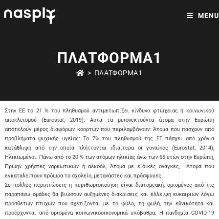
MENU
ΠΛΑΤΦΌΡΜΑ1
>
ΠΛΑΤΦΌΡΜΑ1
Στην ΕΕ το 21 % του πληθυσμού αντιμετωπίζει κίνδυνο φτώχειας ή κοινωνικού
αποκλεισμού (Eurostat, 2019). Αυτά τα μειονεκτούντα άτομα στην Ευρώπη
αποτελούν μέρος διαφόρων κοορτών που περιλαμβάνουν: Άτομα που πάσχουν από
προβλήματα ψυχικής υγείας: Το 7% του πληθυσμού της ΕΕ πάσχει από χρόνια
κατάθλιψη από την οποία πλήττονται ιδιαίτερα οι γυναίκες (Eurostat, 2014),
Ηλικιωμένοι: Πάνω από το 20 % των ατόμων ηλικίας άνω των 65 ετών στην Ευρώπη,
Πρώην χρήστες ναρκωτικών ή αλκοόλ, Άτομα με ειδικές ανάγκες, Άτομα που
εγκαταλείπουν πρόωρα το σχολείο, μετανάστες και πρόσφυγες.
Σε πολλές περιπτώσεις η περιθωριοποίηση είναι διατομεακή, ορισμένες από τις
παραπάνω ομάδες θα βιώσουν αυξημένες διακρίσεις και έλλειψη ευκαιριών λόγω
πρόσθετων πτυχών που σχετίζονται με το φύλο, τη φυλή, την εθνικότητα και
προέρχονται από ορισμένα κοινωνικοοικονομικά υπόβαθρα. Η πανδημία COVID-19