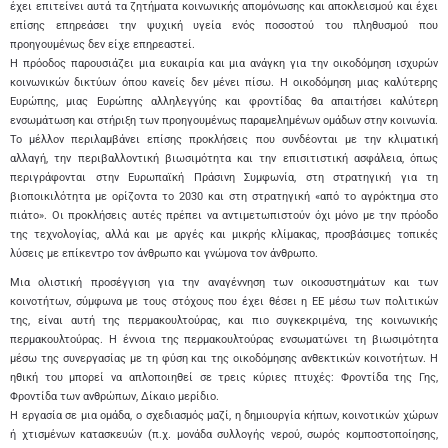
έχει επιτείνει αυτά τα ζητήματα κοινωνικής απομόνωσης και αποκλεισμού και έχει
επίσης επηρεάσει την ψυχική υγεία ενός ποσοστού του πληθυσμού που
προηγουμένως δεν είχε επηρεαστεί.
Η πρόοδος παρουσιάζει μια ευκαιρία και μια ανάγκη για την οικοδόμηση ισχυρών
κοινωνικών δικτύων όπου κανείς δεν μένει πίσω. Η οικοδόμηση μιας καλύτερης
Ευρώπης, μιας Ευρώπης αλληλεγγύης και φροντίδας θα απαιτήσει καλύτερη
ενσωμάτωση και στήριξη των προηγουμένως παραμελημένων ομάδων στην κοινωνία.
Το μέλλον περιλαμβάνει επίσης προκλήσεις που συνδέονται με την κλιματική
αλλαγή, την περιβαλλοντική βιωσιμότητα και την επισιτιστική ασφάλεια, όπως
περιγράφονται στην Ευρωπαϊκή Πράσινη Συμφωνία, στη στρατηγική για τη
βιοποικιλότητα με ορίζοντα το 2030 και στη στρατηγική «από το αγρόκτημα στο
πιάτο». Οι προκλήσεις αυτές πρέπει να αντιμετωπιστούν όχι μόνο με την πρόοδο
της τεχνολογίας, αλλά και με αργές και μικρής κλίμακας, προσβάσιμες τοπικές
λύσεις με επίκεντρο τον άνθρωπο και γνώμονα τον άνθρωπο.
Μια ολιστική προσέγγιση για την αναγέννηση των οικοσυστημάτων και των
κοινοτήτων, σύμφωνα με τους στόχους που έχει θέσει η ΕΕ μέσω των πολιτικών
της, είναι αυτή της περμακουλτούρας, και πιο συγκεκριμένα, της κοινωνικής
περμακουλτούρας. Η έννοια της περμακουλτούρας ενσωματώνει τη βιωσιμότητα
μέσω της συνεργασίας με τη φύση και της οικοδόμησης ανθεκτικών κοινοτήτων. Η
ηθική του μπορεί να απλοποιηθεί σε τρεις κύριες πτυχές: Φροντίδα της Γης,
Φροντίδα των ανθρώπων, Δίκαιο μερίδιο.
Η εργασία σε μια ομάδα, ο σχεδιασμός μαζί, η δημιουργία κήπων, κοινοτικών χώρων
ή χτισμένων κατασκευών (π.χ. μονάδα συλλογής νερού, σωρός κομποστοποίησης,