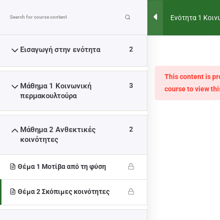
MENU
Ενότητα 1 Κοιν
ανθεκτικές κο
Εισαγωγή στην ενότητα
2
ΕΝΌΤΗΤΑ 1 ΚΟΙΝΩΝΙΚΉ
ΠΕΡΜΑΚΟΥΛΤΟΎΡΑ ΚΑΙ
This content is p
Μάθημα 1 Κοινωνική
3
course to view thi
ΑΝΘΕΚΤΙΚΈΣ ΚΟΙΝΌΤΗΤΕΣ
περμακουλτούρα
>
COURSES
>
ΕΝΌΤΗΤΑ 1 ΚΟΙΝΩΝΙΚΉ ΠΕΡΜΑΚΟΥΛΤΟΎΡΑ 
Μάθημα 2 Ανθεκτικές
2
κοινότητες
Θέμα 1 Μοτίβα από τη φύση
Η υποστήριξη της Ευρωπαϊκής Επιτροπής για την
Θέμα 2 Σκόπιμες κοινότητες
παραγωγή αυτής της δημοσίευσης δεν συνιστά έγκριση
του περιεχομένου, το οποίο αντικατοπτρίζει μόνο τις