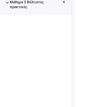
απόψεις των συγγραφέων και η Επιτροπή δεν μπορεί να
Μάθημα 3 Βέλτιστες
4
πρακτικές
θεωρηθεί υπεύθυνη για οποιαδήποτε χρήση των
πληροφοριών που περιέχονται σε αυτήν.
Αριθμός έργου:
2022-1-MT01-KA220-YOU-000089059