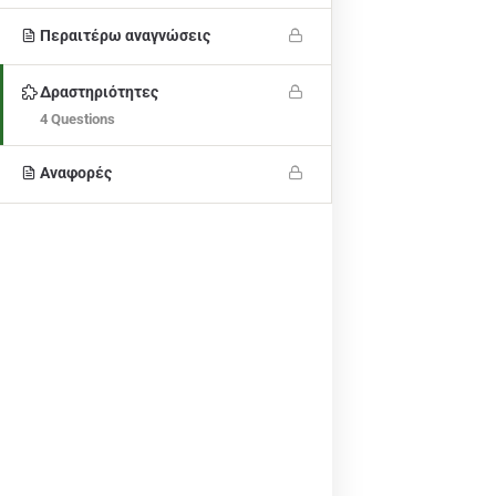
απόψεις των συγγραφέων και η Επιτροπή δεν μπορεί να
θεωρηθεί υπεύθυνη για οποιαδήποτε χρήση των
Περαιτέρω αναγνώσεις
πληροφοριών που περιέχονται σε αυτήν.
Δραστηριότητες
Αριθμός έργου:
2022-1-MT01-KA220-YOU-000089059
4 Questions
Αναφορές