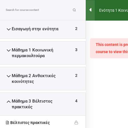
MENU
Ενότητα 1 Κοιν
ανθεκτικές κο
Εισαγωγή στην ενότητα
2
ΕΝΌΤΗΤΑ 1 ΚΟΙΝΩΝΙΚΉ
ΠΕΡΜΑΚΟΥΛΤΟΎΡΑ ΚΑΙ
This content is p
Μάθημα 1 Κοινωνική
3
course to view thi
ΑΝΘΕΚΤΙΚΈΣ ΚΟΙΝΌΤΗΤΕΣ
περμακουλτούρα
>
COURSES
>
ΕΝΌΤΗΤΑ 1 ΚΟΙΝΩΝΙΚΉ ΠΕΡΜΑΚΟΥΛΤΟΎΡΑ 
Μάθημα 2 Ανθεκτικές
2
κοινότητες
Μάθημα 3 Βέλτιστες
4
πρακτικές
Η υποστήριξη της Ευρωπαϊκής Επιτροπής για την
παραγωγή αυτής της δημοσίευσης δεν συνιστά έγκριση
του περιεχομένου, το οποίο αντικατοπτρίζει μόνο τις
Βέλτιστες πρακτικές