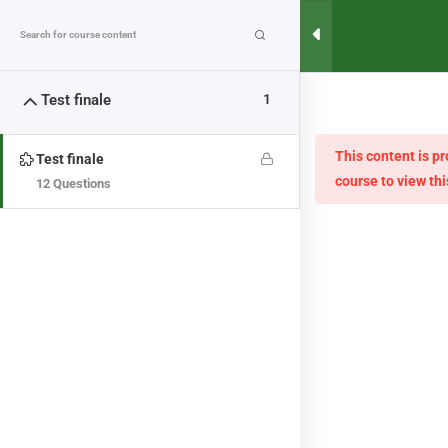
MENU
Test finale
1
TEST FINALE
>
COURSES
>
TEST FINALE
This content is p
Test finale
course to view thi
12 Questions
Finanziato dall'Unione europea. I punti di vista e le opinioni
espresse sono tuttavia esclusivamente quelli dell'autore o
degli autori e non riflettono necessariamente quelli
dell'Unione europea o dell'Agenzia esecutiva per l'istruzione e
la cultura (EACEA). Né l'Unione Europea né l'EACEA possono
essere ritenute responsabili.