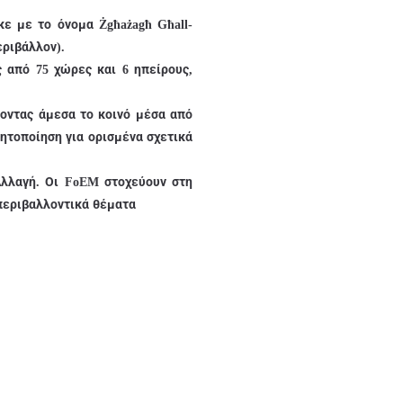
ε με το όνομα Żgħażagħ Għall-
εριβάλλον).
ς από 75 χώρες και 6 ηπείρους,
ύοντας άμεσα το κοινό μέσα από
ητοποίηση για ορισμένα σχετικά
Αλλαγή. Οι FoEM στοχεύουν στη
περιβαλλοντικά θέματα