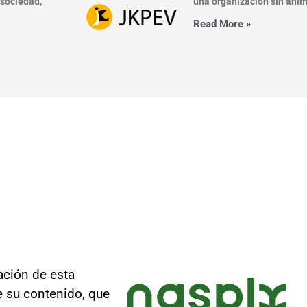
 sociedad,
una organización sin ánim
Read More »
ación de esta
e su contenido, que