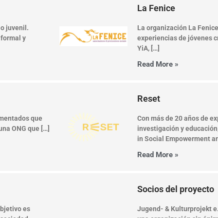
La Fenice
 juvenil.
La organización La Fenice 
 formal y
experiencias de jóvenes c
YiA, […]
Read More »
Reset
imentados que
Con más de 20 años de ex
 una ONG que […]
investigación y educació
in Social Empowerment an
Read More »
Socios del proyecto
bjetivo es
Jugend- & Kulturprojekt e