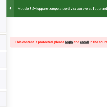
HOME
CHI SIAMO
NEWS
PARTNERS NASPL
Modulo 3 Sviluppare competenze di vita attraverso l’appren
COMPETENZE DI VITA ATTRA
DELLA PERMACULTURA
This content is protected, please
login
and
enroll
in the cours
 SVILUPPARE COMPETENZE DI VITA ATTRAVERSO L’APPRENDIM
ta e le opinioni
dell'autore o degli
i dell'Unione
one e la cultura