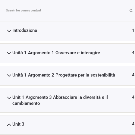
Introduzione
1
MODULO 3 SVILUPPARE 
Unità 1 Argomento 1 Osservare e interagire
4
>
COURSES
>
MODULO 3
Unità 1 Argomento 2 Progettare per la sostenibilità
4
Unit 1 Argomento 3 Abbracciare la diversità e il
4
cambiamento
Finanziato dall'Unione europea. I punti di vis
espresse sono tuttavia esclusivamente quelli 
Unit 3
autori e non riflettono necessariamente quell
4
europea o dell'Agenzia esecutiva per l'istruzi