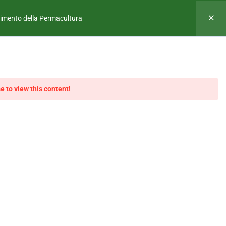
Y
CORSO ONLINE
TOOLKIT
CONTATTI
dimento della Permacultura
VERSO L’APPRENDIMENTO
e to view this content!
ENTO DELLA PERMACULTURA