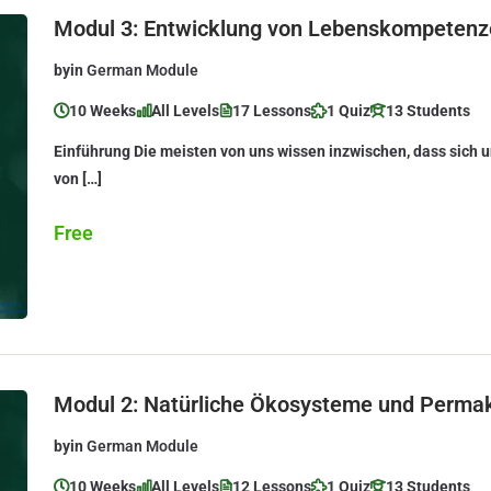
Modul 3: Entwicklung von Lebenskompetenz
by
in
German Module
10 Weeks
All Levels
17 Lessons
1 Quiz
13 Students
Einführung Die meisten von uns wissen inzwischen, dass sich u
von […]
Free
Modul 2: Natürliche Ökosysteme und Permak
by
in
German Module
10 Weeks
All Levels
12 Lessons
1 Quiz
13 Students