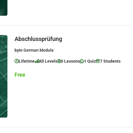
Abschlussprüfung
by
in
German Module
Lifetime
All Levels
0 Lessons
1 Quiz
7 Students
Free