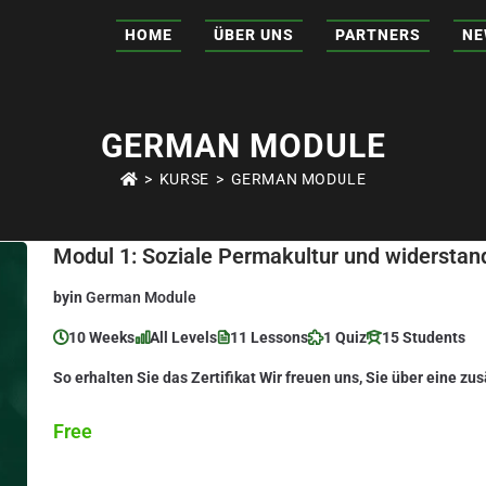
HOME
ÜBER UNS
PARTNERS
NE
GERMAN MODULE
>
KURSE
>
GERMAN MODULE
Modul 1: Soziale Permakultur und widersta
by
in
German Module
10 Weeks
All Levels
11 Lessons
1 Quiz
15 Students
So erhalten Sie das Zertifikat Wir freuen uns, Sie über eine zu
Free