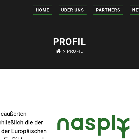
HOME
ÜBER UNS
PARTNERS
NE
PROFIL
>
PROFIL
geäußerten
ließlich die der
e der Europäischen