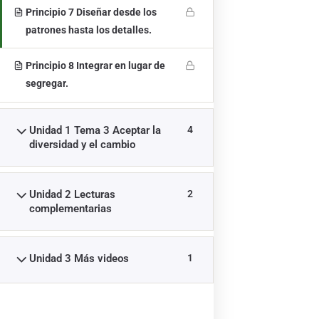
El apoyo de la Comisión Europea a la elaboración de esta
Principio 7 Diseñar desde los
publicación no constituye una aprobación de su contenido,
patrones hasta los detalles.
que refleja únicamente las opiniones de los autores, y la
Comisión no se hace responsable del uso que pueda
Principio 8 Integrar en lugar de
hacerse de la información aquí difundida.
segregar.
Project number: 2022-1-MT01-KA220-YOU-000089059
Unidad 1 Tema 3 Aceptar la
4
diversidad y el cambio
Unidad 2 Lecturas
2
complementarias
Unidad 3 Más videos
1