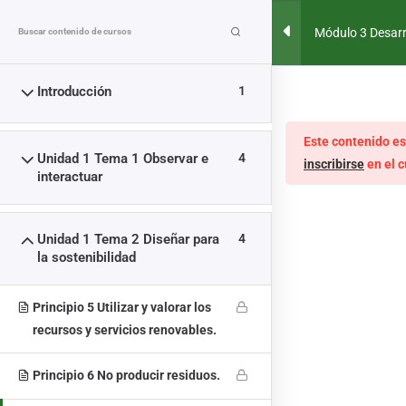
MENÚ
Módulo 3 Desarro
mediante el apr
Introducción
1
MÓDULO 3 DESARROLLO
DE HABILIDADES PARA LA
Este contenido es
Unidad 1 Tema 1 Observar e
4
inscribirse
en el c
VIDA MEDIANTE EL
interactuar
APRENDIZAJE DE LA
Unidad 1 Tema 2 Diseñar para
4
PERMACULTURA
la sostenibilidad
>
CURSOS
>
MÓDULO 3 DESARROLLO DE HABILIDADES PA
Principio 5 Utilizar y valorar los
recursos y servicios renovables.
Principio 6 No producir residuos.