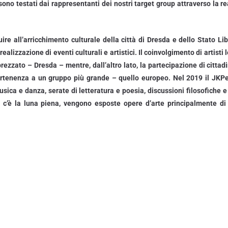
 sono testati dai rappresentanti dei nostri target group attraverso la r
uire all’arricchimento culturale della città di Dresda e dello Stato 
alizzazione di eventi culturali e artistici. Il coinvolgimento di artisti 
ezzato – Dresda – mentre, dall’altro lato, la partecipazione di cittadini
partenenza a un gruppo più grande – quello europeo. Nel 2019 il JKP
usica e danza, serate di letteratura e poesia, discussioni filosofiche 
c’è la luna piena, vengono esposte opere d’arte principalmente di a