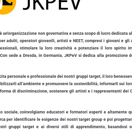
 un’organizzazione non governativa e senza scopo di lucro dedicata alla 
per adulti, operatori giovanili, artisti e NEET, compresi i giovani e gli
sionali, stimolare la loro creatività e potenziare il loro spirito im
i. Con sede a Dresda, in Germania, JKPeV si dedica alla promozione d
scita personale e professionale dei nostri gruppi target, il loro benes
ilizzarli all’ambiente e promuovere la sostenibilità, informarli sui loro 
i forma di discriminazione, sostenere gli artisti e i rappresentanti de
to sociale, coinvolgiamo educatori e formatori esperti e altamente qu
erca per identificare le esigenze dei nostri target group e poi progetta
tri gruppi target e ai diversi stili di apprendimento, basandosi 