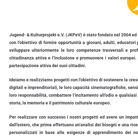
Jugend- & Kulturprojekt e.V. (JKPeV) è stato fondato nel 2004 ed è
con l’obiettivo di fornire opportunità a giovani, adulti, educatori 
sviluppare ulteriormente le loro competenze trasversali e profes
cittadinanza attiva e l’inclusione e promuovere i valori europe
partecipazione attiva dei suoi cittadini.
Ideiamo e realizziamo progetti con l’obiettivo di sostenere la cre
digitali e imprenditoriali, le loro capacità cinematografiche, sensib
loro responsabilità, combattere l’incitamento all’odio e qualsias
storia, la memoria e il patrimonio culturale europeo.
Per realizzare con successo i nostri progetti ed avere un impat
dall’estero, che prima effettuano un’analisi dei bisogni e una ric
personalizzati in base alle esigenze di apprendimento dei nos