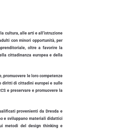
cultura, alle arti e all’istruzione
 adulti con minori opportunità, per
prenditoriale, oltre a favorire la
ella cittadinanza europea e della
sere, promuovere le loro competenze
diritti di cittadini europei e sulle
i CCS e preservare e promuovere la
alificati provenienti da Dresda e
no e sviluppano materiali didattici
sui metodi del design thinking e