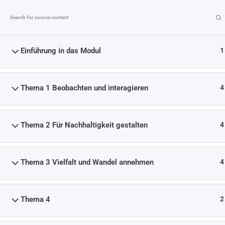
Einführung in das Modul
1
MODUL 3: ENTWICKLU
Thema 1 Beobachten und interagieren
4
>
KURSE
>
MO
Thema 2 Für Nachhaltigkeit gestalten
4
Thema 3 Vielfalt und Wandel annehmen
4
Finanziert von der Europäischen Union. Die 
Ansichten und Meinungen sind jedoch aussch
Thema 4
2
AutorInnen und spiegeln nicht unbedingt di
Union oder der Europäischen Exekutivagentu