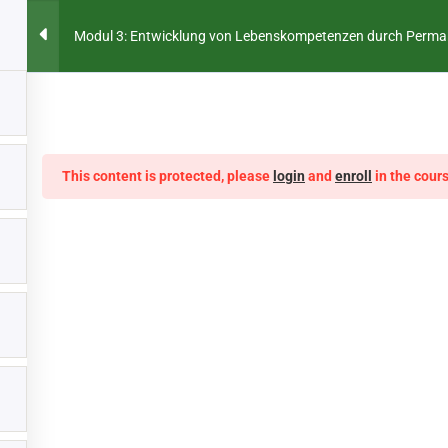
HOME
ÜBER UNS
PARTNERS
NE
Modul 3: Entwicklung von Lebenskompetenzen durch Perma
NG VON LEBENSKOMPETENZEN
LERNEN
This content is protected, please
login
and
enroll
in the cours
DUL 3: ENTWICKLUNG VON LEBENSKOMPETENZEN DURCH PERM
geäußerten
ließlich die der
e der Europäischen
r für Bildung und