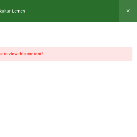
WS
ONLINE-KURS
TOOLKIT
KONTAKT
kultur-Lernen
 DURCH PERMAKULTUR-
e to view this content!
AKULTUR-LERNEN